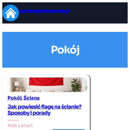
Przejdź
aranżacjemieszkania.pl
do
treści
Pokój
Pokój
, 
Ściana
Jak powiesić flagę na ścianie?
Sposoby i porady
Redaktor
Ada Lenart