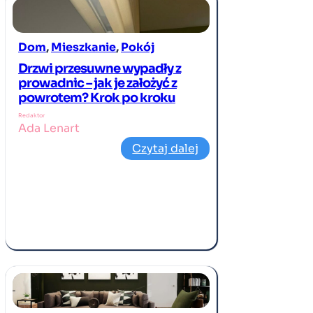
Dom
, 
Mieszkanie
, 
Pokój
Drzwi przesuwne wypadły z
prowadnic – jak je założyć z
powrotem? Krok po kroku
Redaktor
Ada Lenart
Czytaj dalej