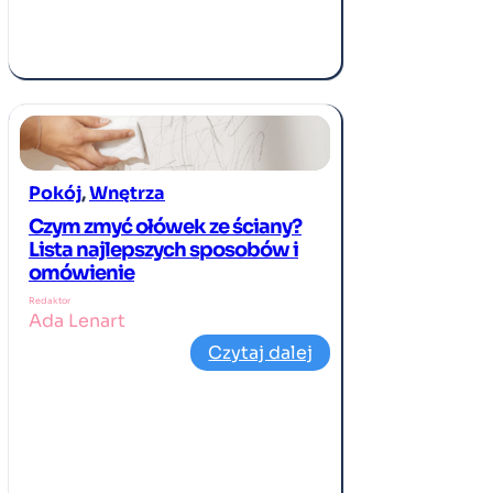
Pokój
, 
Wnętrza
Czym zmyć ołówek ze ściany?
Lista najlepszych sposobów i
omówienie
Redaktor
Ada Lenart
Czytaj dalej