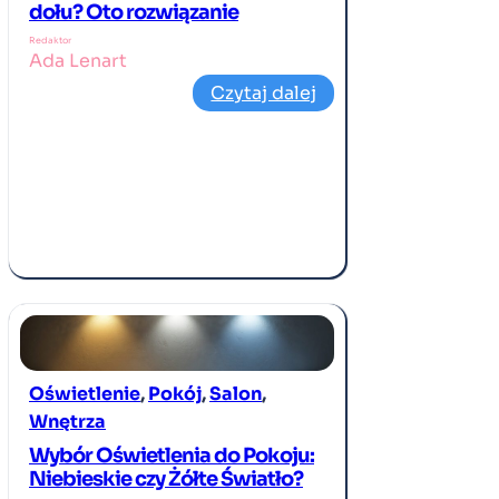
dołu? Oto rozwiązanie
Redaktor
Ada Lenart
Czytaj dalej
Oświetlenie
, 
Pokój
, 
Salon
, 
Wnętrza
Wybór Oświetlenia do Pokoju:
Niebieskie czy Żółte Światło?