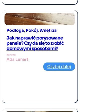
Podłoga
, 
Pokój
, 
Wnętrza
Jak naprawić porysowane
panele? Czy da się to zrobić
domowymi sposobami?
Redaktor
Ada Lenart
Czytaj dalej