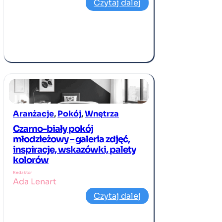
Czytaj dalej
Aranżacje
, 
Pokój
, 
Wnętrza
Czarno-biały pokój
młodzieżowy – galeria zdjęć,
inspiracje, wskazówki, palety
kolorów
Redaktor
Ada Lenart
Czytaj dalej