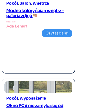
Pokój
, 
Salon
, 
Wnętrza
Modne kolory ścian wnętrz –
galeria zdjęć
Redaktor
Ada Lenart
Czytaj dalej
Pokój
, 
Wyposażenie
Okno PCV nie zamyka się od