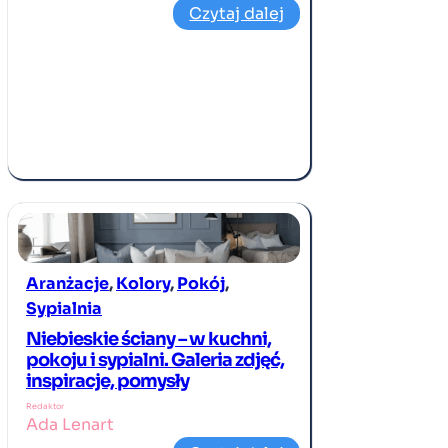
Czytaj dalej
Aranżacje
, 
Kolory
, 
Pokój
, 
Sypialnia
Niebieskie ściany – w kuchni,
pokoju i sypialni. Galeria zdjęć,
inspiracje, pomysły
Redaktor
Ada Lenart