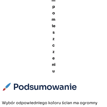
m
p
o
m
ie
s
z
c
z
e
ni
u
Podsumowanie
Wybór odpowiedniego koloru ścian ma ogromny