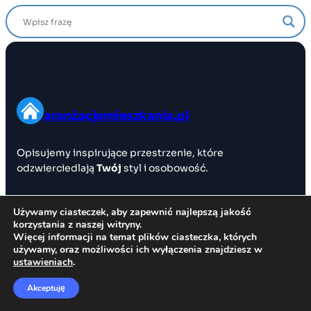
aranżacjemieszkania.pl
Opisujemy inspirujące przestrzenie, które
odzwierciedlają
Twój
styl i osobowość.
Używamy ciasteczek, aby zapewnić najlepszą jakość
Nawigacja
korzystania z naszej witryny.
Więcej informacji na temat plików ciasteczka, których
O nas
używamy, oraz możliwości ich wyłączenia znajdziesz w
Newsletter
ustawieniach
.
Kontakt
Akceptuję
Prywatność
Regulamin