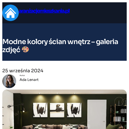
Przejdź
aranżacjemieszkania.pl
do
treści
Modne kolory ścian wnętrz – galeria
zdjęć
25 września 2024
Autor
Ada Lenart