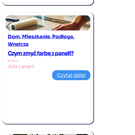
Dom
, 
Mieszkanie
, 
Podłoga
, 
Wnętrza
Czym zmyć farbę z paneli?
Redaktor
Ada Lenart
Czytaj dalej