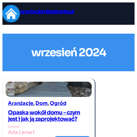
Przejdź
aranżacjemieszkania.pl
do
treści
wrzesień 2024
Aranżacje
, 
Dom
, 
Ogród
Opaska wokół domu – czym
jest i jak ją zaprojektować?
Redaktor
Ada Lenart