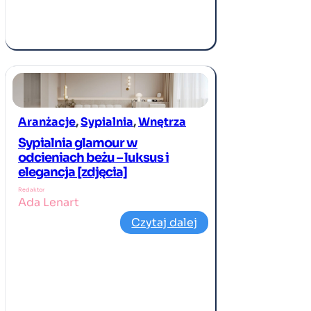
Aranżacje
, 
Sypialnia
, 
Wnętrza
Sypialnia glamour w
odcieniach beżu – luksus i
elegancja [zdjęcia]
Redaktor
Ada Lenart
Czytaj dalej