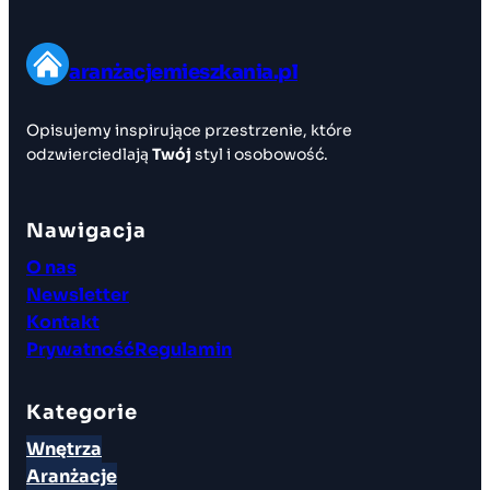
aranżacjemieszkania.pl
Opisujemy inspirujące przestrzenie, które
odzwierciedlają
Twój
styl i osobowość.
Nawigacja
O nas
Newsletter
Kontakt
Prywatność
Regulamin
Kategorie
Wnętrza
Aranżacje