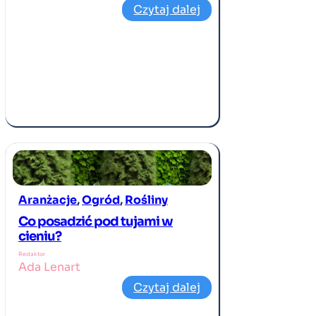
Czytaj dalej
Aranżacje
, 
Ogród
, 
Rośliny
Co posadzić pod tujami w
cieniu?
Redaktor
Ada Lenart
Czytaj dalej