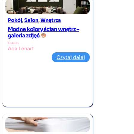
Pokój
, 
Salon
, 
Wnętrza
Modne kolory ścian wnętrz –
galeria zdjęć
Redaktor
Ada Lenart
Czytaj dalej