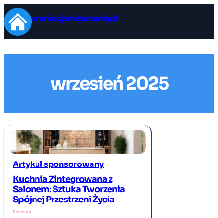
Przejdź
aranżacjemieszkania.pl
do
treści
wrzesień 2025
Artykuł sponsorowany
Kuchnia Zintegrowana z
Salonem: Sztuka Tworzenia
Spójnej Przestrzeni Życia
Redaktor