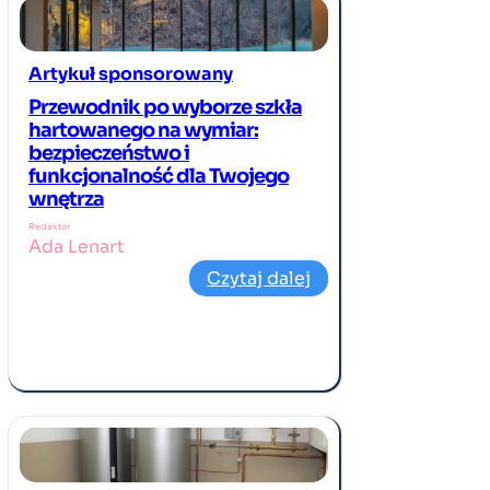
Artykuł sponsorowany
Przewodnik po wyborze szkła
hartowanego na wymiar:
bezpieczeństwo i
funkcjonalność dla Twojego
wnętrza
Redaktor
Ada Lenart
Czytaj dalej