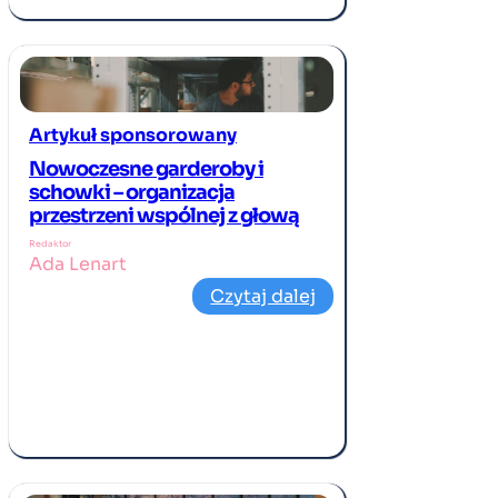
Artykuł sponsorowany
Nowoczesne garderoby i
schowki – organizacja
przestrzeni wspólnej z głową
Redaktor
Ada Lenart
Czytaj dalej