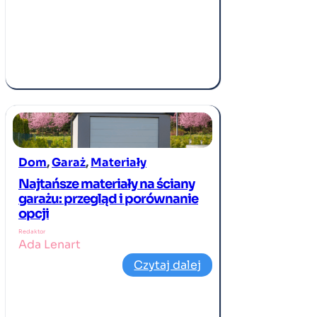
Dom
, 
Garaż
, 
Materiały
Najtańsze materiały na ściany
garażu: przegląd i porównanie
opcji
Redaktor
Ada Lenart
Czytaj dalej