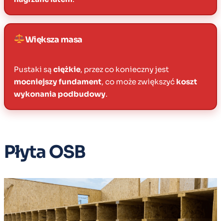
Większa masa
Pustaki są
ciężkie
, przez co konieczny jest
mocniejszy fundament
, co może zwiększyć
koszt
wykonania podbudowy
.
Płyta OSB