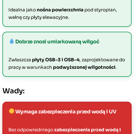
Idealna jako
nośna powierzchnia
pod styropian,
wełnę czy płyty elewacyjne.
Dobrze znosi umiarkowaną wilgoć
Zwłaszcza
płyty OSB-3 i OSB-4
, zaprojektowane do
pracy w warunkach
podwyższonej wilgotności
.
Wady:
Wymaga zabezpieczenia przed wodą i UV
Bez odpowiedniego
zabezpieczenia przed wodą i