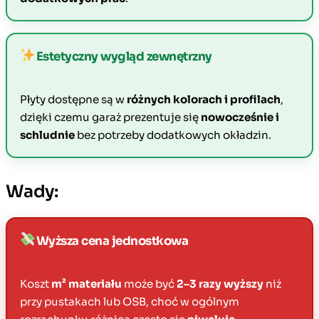
Estetyczny wygląd zewnętrzny
Płyty dostępne są w
różnych kolorach i profilach
,
dzięki czemu garaż prezentuje się
nowocześnie i
schludnie
bez potrzeby dodatkowych okładzin.
Wady:
Wyższa cena jednostkowa
Koszt
m² materiału
może być
2–3 razy wyższy
niż
przy pustakach lub OSB, choć w ogólnym