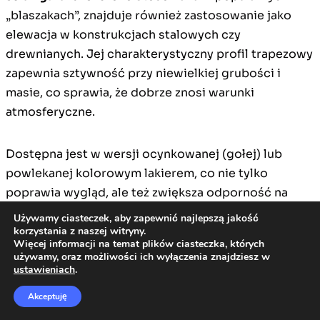
„blaszakach”, znajduje również zastosowanie jako
elewacja w konstrukcjach stalowych czy
drewnianych. Jej charakterystyczny profil trapezowy
zapewnia sztywność przy niewielkiej grubości i
masie, co sprawia, że dobrze znosi warunki
atmosferyczne.
Dostępna jest w wersji ocynkowanej (gołej) lub
powlekanej kolorowym lakierem, co nie tylko
poprawia wygląd, ale też zwiększa odporność na
korozję. Ze względu na prostotę montażu i niską
Używamy ciasteczek, aby zapewnić najlepszą jakość
cenę jest to materiał wybierany przede wszystkim
korzystania z naszej witryny.
Więcej informacji na temat plików ciasteczka, których
tam, gdzie liczy się budżet i szybkość wykonania.
używamy, oraz możliwości ich wyłączenia znajdziesz w
ustawieniach
.
Zalety:
Akceptuję