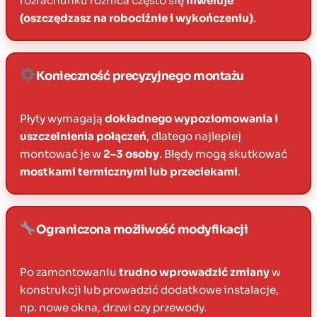
rozrachunku różnica często się
niweluje
(oszczędzasz na robociźnie i wykończeniu)
.
Konieczność precyzyjnego montażu
Płyty wymagają
dokładnego wypoziomowania i
uszczelnienia połączeń
, dlatego najlepiej
montować je w
2–3 osoby
. Błędy mogą skutkować
mostkami termicznymi lub przeciekami
.
Ograniczona możliwość modyfikacji
Po zamontowaniu
trudno wprowadzić zmiany
w
konstrukcji lub prowadzić dodatkowe instalacje,
np. nowe okna, drzwi czy przewody.