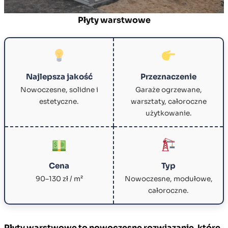
Płyty warstwowe
Najlepsza jakość
Przeznaczenie
Nowoczesne, solidne i
Garaże ogrzewane,
estetyczne.
warsztaty, całoroczne
użytkowanie.
Cena
Typ
90–130 zł / m²
Nowoczesne, modułowe,
całoroczne.
Płyty warstwowe to nowoczesne rozwiązanie, które