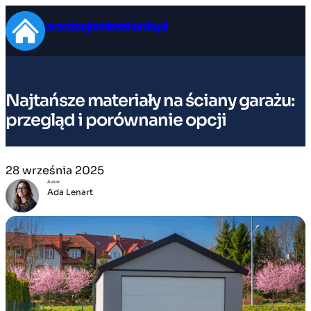
Przejdź
aranżacjemieszkania.pl
do
treści
Najtańsze materiały na ściany garażu:
przegląd i porównanie opcji
28 września 2025
Autor
Ada Lenart