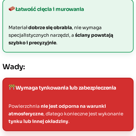
Łatwość cięcia i murowania
Materiał
dobrze się obrabia
, nie wymaga
specjalistycznych narzędzi, a
ściany powstają
szybko i precyzyjnie
.
Wady:
Wymaga tynkowania lub zabezpieczenia
Powierzchnia
nie jest odporna na warunki
atmosferyczne
, dlatego konieczne jest wykonanie
tynku lub innej okładziny
.