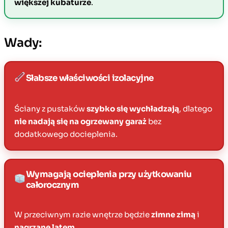
większej kubaturze
.
Wady:
Słabsze właściwości izolacyjne
Ściany z pustaków
szybko się wychładzają
, dlatego
nie nadają się na ogrzewany garaż
bez
dodatkowego docieplenia.
Wymagają ocieplenia przy użytkowaniu
całorocznym
W przeciwnym razie wnętrze będzie
zimne zimą
i
nagrzane latem
.