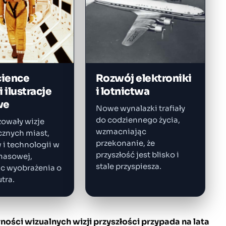
cience
Rozwój elektroniki
i ilustracje
i lotnictwa
we
Nowe wynalazki trafiały
do codziennego życia,
zowały wizje
wzmacniając
cznych miast,
przekonanie, że
i technologii w
przyszłość jest blisko i
 masowej,
stale przyspiesza.
ąc wyobrażenia o
utra.
ości wizualnych wizji przyszłości przypada na lata