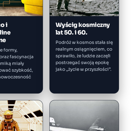
o i
Wyścig kosmiczny
line
lat 50. i 60.
ne
Podróż w kosmos stała się
realnym osiągnięciem, co
 formy,
sprawiło, że ludzie zaczęli
oraz fascynacja
postrzegać swoją epokę
miką miały
jako „życie w przyszłości”.
ować szybkość,
 nowoczesność
.