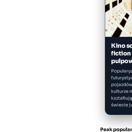
Kino s
fiction 
pulpo
Populary
futurysty
pojazdów 
kulturze
kształtuj
świecie j
Peak popularn