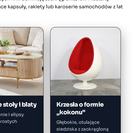
ce kapsuły, rakiety lub karoserie samochodów z lat
stoły i blaty
Krzesła o formie
„kokonu”
nie i elipsy
prostych
Głębokie, otulające
.
siedziska z zaokrągloną