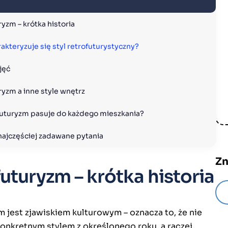
yzm – krótka historia
kteryzuje się styl retrofuturystyczny?
jęć
ryzm a inne style wnętrz
futuryzm pasuje do każdego mieszkania?
 najczęściej zadawane pytania
Zn
uturyzm – krótka historia
 jest zjawiskiem kulturowym – oznacza to, że nie
konkretnym stylem z określonego roku, a raczej