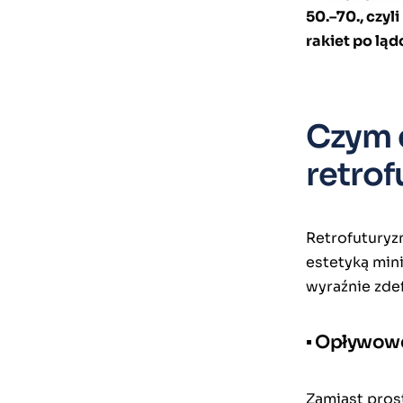
50.–70., czy
rakiet po lą
Czym c
retrof
Retrofuturyz
estetyką min
wyraźnie zde
▪ Opływow
Zamiast prost