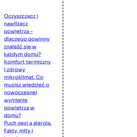
Oczyszczacz i
nawilżacz
powietrza –
dlaczego powinny
znaleźć się w
każdym domu?
Komfort termiczny
i zdrowy
mikroklimat. Co
musisz wiedzieć o
nowoczesnej
wymianie
powietrza w
domu?
Puch gęsi a alergia.
Fakty, mity i