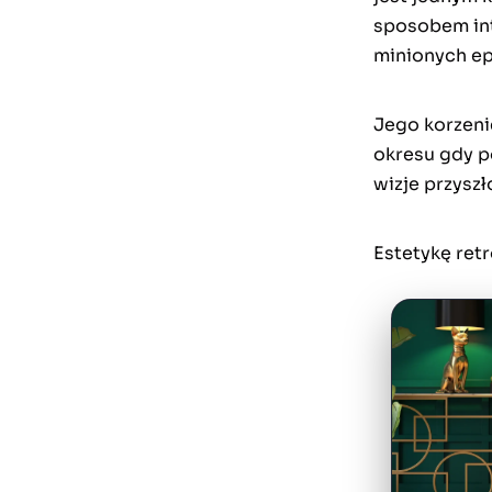
sposobem int
minionych ep
Jego korzenie
okresu gdy p
wizje przyszł
Estetykę ret