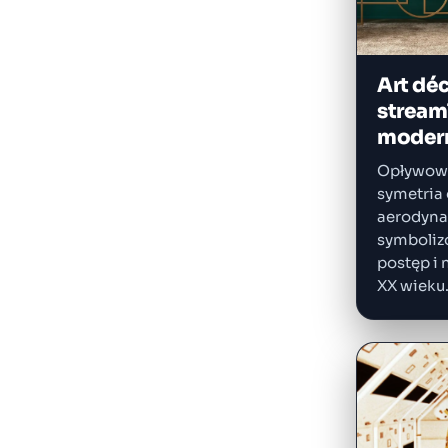
Art déc
stream
moder
Opływowe
symetria 
aerodyna
symboliz
postęp i
XX wieku