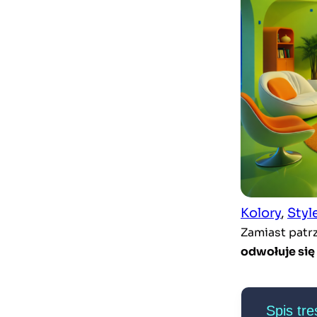
Kolory
, 
Styl
Zamiast patr
odwołuje się 
Spis tre