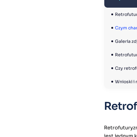
Retrofutur
Czym chara
Galeria zd
Retrofutu
Czy retro
Wnioski i
Retrof
Retrofuturyzm
jest jednym 