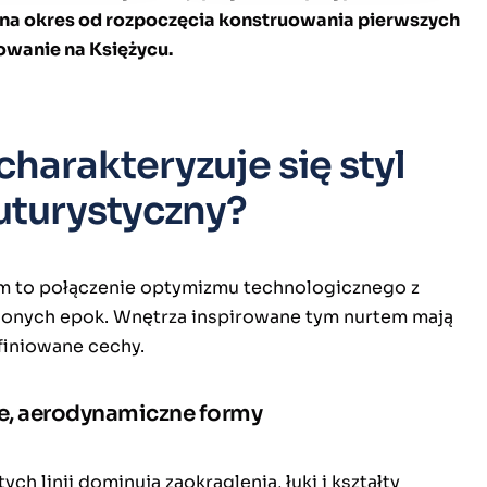
li na okres od rozpoczęcia konstruowania pierwszych
dowanie na Księżycu.
harakteryzuje się styl
uturystyczny?
m to połączenie optymizmu technologicznego z
ionych epok. Wnętrza inspirowane tym nurtem mają
finiowane cechy.
e, aerodynamiczne formy
ych linii dominują zaokrąglenia, łuki i kształty