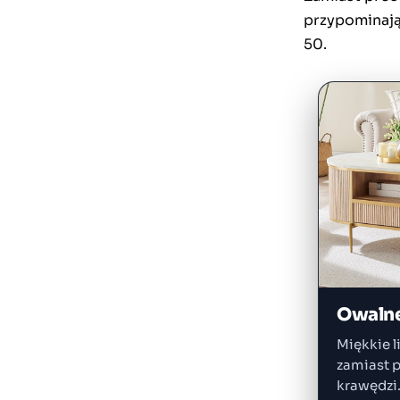
przypominają
50.
Owalne 
Miękkie li
zamiast 
krawędzi