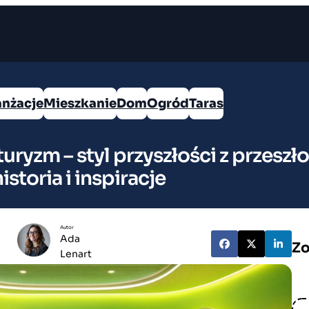
anżacje
Mieszkanie
Dom
Ogród
Taras
uryzm – styl przyszłości z przeszło
istoria i inspiracje
Autor
Ada
Zo
Lenart