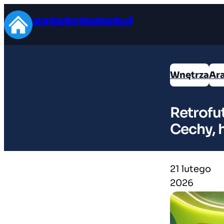
Przejdź
aranżacjemieszkania.pl
do
treści
Wnętrza
Ar
Retrofut
Cechy, h
21 lutego
2026