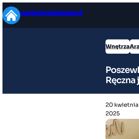
Przejdź
aranżacjemieszkania.pl
do
treści
Wnętrza
Ar
Poszewk
Ręczna j
20 kwietnia
2025