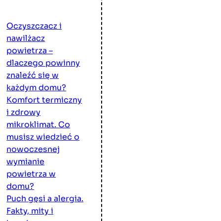
Oczyszczacz i
nawilżacz
powietrza –
dlaczego powinny
znaleźć się w
każdym domu?
Komfort termiczny
i zdrowy
mikroklimat. Co
musisz wiedzieć o
nowoczesnej
wymianie
powietrza w
domu?
Puch gęsi a alergia.
Fakty, mity i