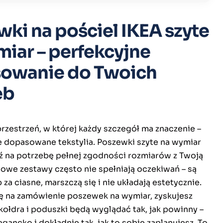
ki na pościel IKEA szyte
iar – perfekcyjne
owanie do Twoich
eb
przestrzeń, w której każdy szczegół ma znaczenie –
ie dopasowane tekstylia. Poszewki szyte na wymiar
 na potrzebę pełnej zgodności rozmiarów z Twoją
towe zestawy często nie spełniają oczekiwań – są
b za ciasne, marszczą się i nie układają estetycznie.
ę na zamówienie poszewek na wymiar, zyskujesz
kołdra i poduszki będą wyglądać tak, jak powinny –
egancko i dokładnie tak, jak to sobie zaplanujesz. To