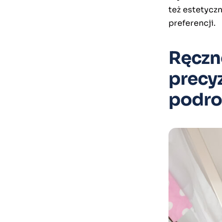
też estetycz
preferencji.
Ręczn
precyz
podro