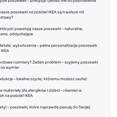
ycie poszewek – precyzja i jakość nie do podrobienia
asze poszewki na pościel IKEA są trwalsze niż 
estawy?
 których powstają nasze poszewki – naturalne, 
wane, oddychające
 detale, wykończenia – pełna personalizacja poszewek 
 IKEA
rdowe rozmiary? Żaden problem – szyjemy poszewki 
 na wymiar
odukcja – lokalne szycie, któremu możesz zaufać
 materiały dla alergików i dzieci – również w 
h na pościel IKEA
 styl – poszewki, które naprawdę pasują do Twojej 