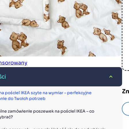
onsorowany
ści
Zn
a pościel IKEA szyte na wymiar – perfekcyjne 
ie do Twoich potrzeb
lne zamówienie poszewek na pościel IKEA – co 
ybrać?