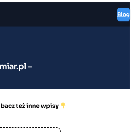
Blog
iar.pl –
bacz też inne wpisy