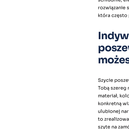
rozwiązanie s
która często
Indyw
poszew
możes
Szycie posze
Tobą szereg m
materiał, kol
konkretną wi
ulubionej nar
to zrealizo
szyte na zam