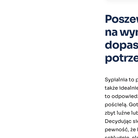
Poszew
na wym
dopas
potrz
Sypialnia to 
także idealn
to odpowiedź
pościelą. Go
zbyt luźne lu
Decydując si
pewność, że 
schludnie, el