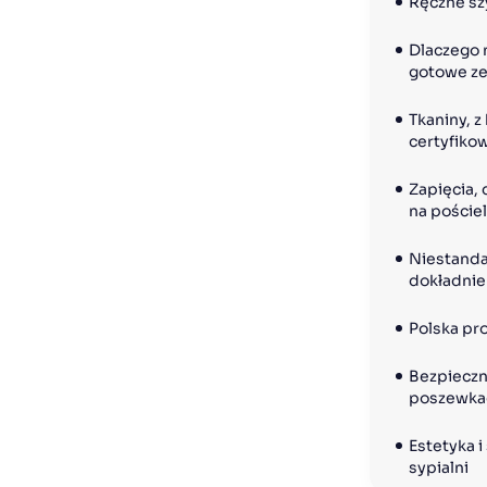
Ręczne sz
Dlaczego n
gotowe z
Tkaniny, z
certyfiko
Zapięcia,
na pościel
Niestanda
dokładnie
Polska pr
Bezpieczne
poszewkac
Estetyka i
sypialni