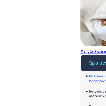
Artykuł sp
Spis tre
Poszewki n
dopasowan
Indywidua
możesz w