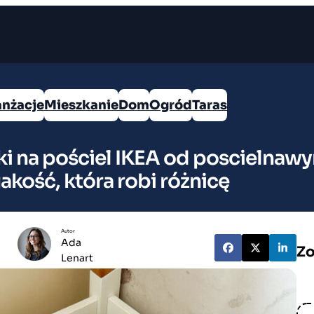
anżacje
Mieszkanie
Dom
Ogród
Taras
i na pościel IKEA od poscielnawym
akość, która robi różnicę
Autor
Ada
Zo
Lenart