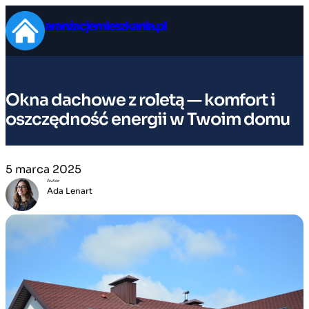
Przejdź
aranżacjemieszkania.pl
do
treści
Okna dachowe z roletą — komfort i
oszczędność energii w Twoim domu
5 marca 2025
Autor
Ada Lenart