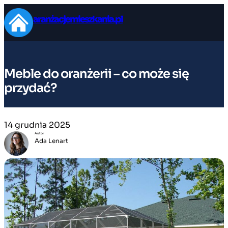
Przejdź
aranżacjemieszkania.pl
do
treści
Meble do oranżerii – co może się
przydać?
14 grudnia 2025
Autor
Ada Lenart