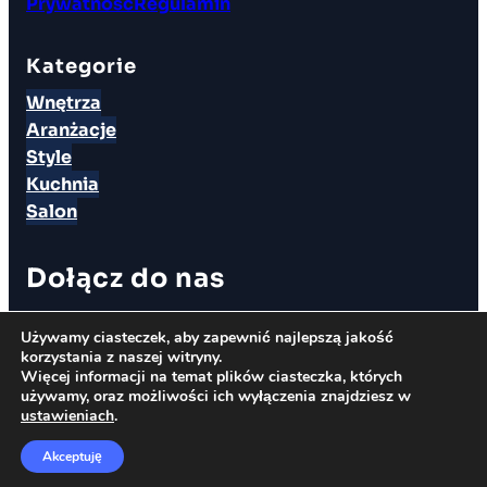
Prywatność
Regulamin
Kategorie
Wnętrza
Aranżacje
Style
Kuchnia
Salon
Dołącz do nas
Masz jakieś pytania? Chciałbyś zdobyć trochę
Używamy ciasteczek, aby zapewnić najlepszą jakość
doświadczenia i dołączyć do redakcji?
korzystania z naszej witryny.
Więcej informacji na temat plików ciasteczka, których
Napisz do nas
!
używamy, oraz możliwości ich wyłączenia znajdziesz w
ustawieniach
.
Kontakt
Akceptuję