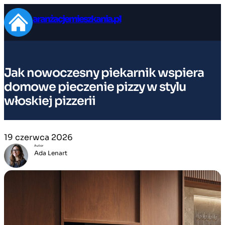
Przejdź
aranżacjemieszkania.pl
do
treści
Jak nowoczesny piekarnik wspiera
domowe pieczenie pizzy w stylu
włoskiej pizzerii
19 czerwca 2026
Autor
Ada Lenart