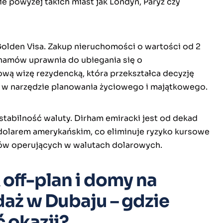
e powyżej takich miast jak Londyn, Paryż czy
 Golden Visa. Zakup nieruchomości o wartości od 2
hamów uprawnia do ubiegania się o
wą wizę rezydencką, która przekształca decyzję
 w narzędzie planowania życiowego i majątkowego.
stabilność waluty. Dirham emiracki jest od dekad
dolarem amerykańskim, co eliminuje ryzyko kursowe
ów operujących w walutach dolarowych.
off-plan i domy na
aż w Dubaju – gdzie
 okazji?