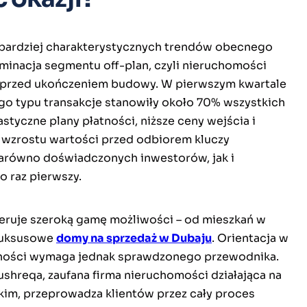
bardziej charakterystycznych trendów obecnego
ominacja segmentu off-plan, czyli nieruchomości
przed ukończeniem budowy. W pierwszym kwartale
go typu transakcje stanowiły około 70% wszystkich
astyczne plany płatności, niższe ceny wejścia i
wzrostu wartości przed odbiorem kluczy
zarówno doświadczonych inwestorów, jak i
o raz pierwszy.
eruje szeroką gamę możliwości – od mieszkań w
luksusowe
domy na sprzedaż w Dubaju
. Orientacja w
dności wymaga jednak sprawdzonego przewodnika.
ushreqa, zaufana firma nieruchomości działająca na
kim, przeprowadza klientów przez cały proces