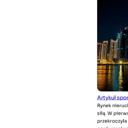
Artykuł sp
Rynek nieruc
siłą. W pier
przekroczyła