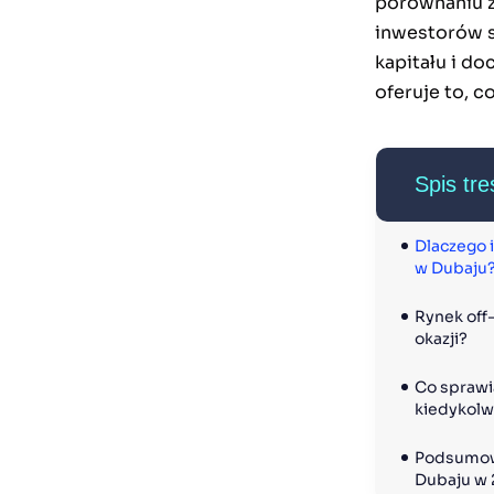
porównaniu z
inwestorów s
kapitału i d
oferuje to, c
Spis tre
Dlaczego 
w Dubaju
Rynek off
okazji?
Co sprawia
kiedykolw
Podsumowa
Dubaju w 