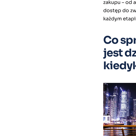
zakupu – od a
dostęp do zw
każdym etapi
Co spr
jest d
kiedy