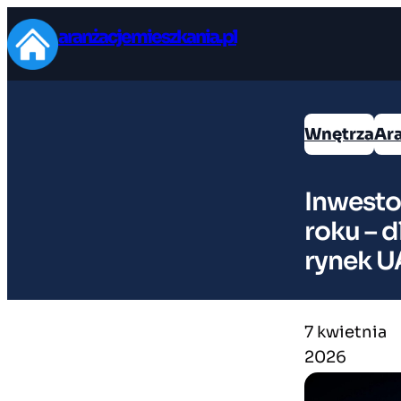
Przejdź
aranżacjemieszkania.pl
do
treści
Wnętrza
Ar
Inwesto
roku – 
rynek U
7 kwietnia
2026