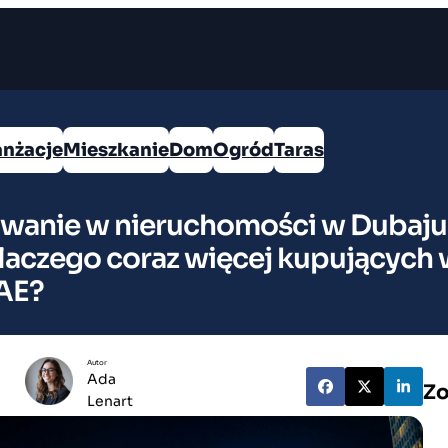
anżacje
Mieszkanie
Dom
Ogród
Taras
wanie w nieruchomości w Dubaju
dlaczego coraz więcej kupujących
AE?
Autor
Ada
Zo
Lenart