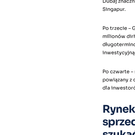
Dubaj znaczni
Singapur.
Po trzecie –
milionów dir
długotermino
inwestycyjną
Po czwarte – 
powiązany z 
dla inwestor
Rynek 
sprzed
szukać