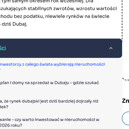
 tym samym okresem rok wcześniej. Dla
zukających stabilnych zwrotów, wzrostu wartości
ochodu bez podatku, niewiele rynków na świecie
o dziś Dubaj.
ści
inwestorzy z całego świata wybierają nieruchomości 
?
-plan i domy na sprzedaż w Dubaju – gdzie szukać 
Zn
, że rynek dubajski jest dziś bardziej dojrzały niż 
iek?
nie – czy warto inwestować w nieruchomości w 
2026 roku?