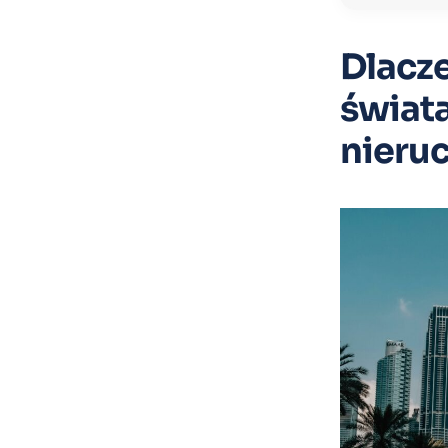
Dlacze
świat
nieru