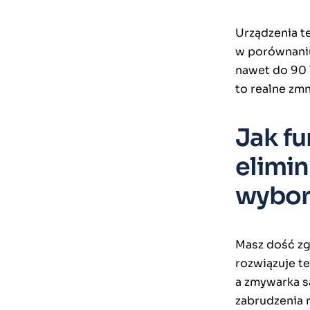
Urządzenia t
w porównani
nawet do 90 
to realne zm
Jak fu
elimi
wybor
Masz dość zg
rozwiązuje t
a zmywarka s
zabrudzenia 