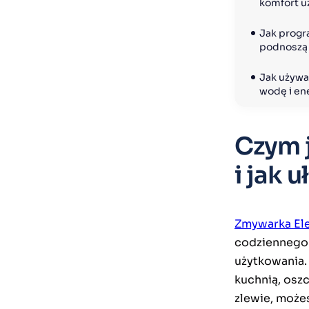
komfort u
Jak progr
podnoszą 
Jak używa
wodę i en
Czym 
i jak 
Zmywarka Ele
codziennego 
użytkowania.
kuchnią, oszc
zlewie, może