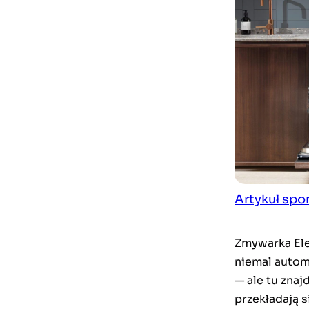
Artykuł sp
Zmywarka Ele
niemal autom
— ale tu znaj
przekładają s