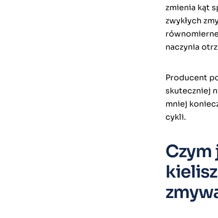
zmienia kąt s
zwykłych zmy
równomierne 
naczynia otr
Producent pod
skuteczniej 
mniej koniec
cykli.
Czym 
kielis
zmywa