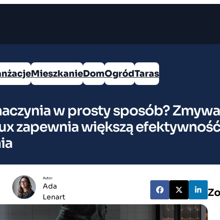
anżacje
Mieszkanie
Dom
Ogród
Taras
naczynia w prosty sposób? Zmywa
lux zapewnia większą efektywnoś
ia
Autor
Ada
Zo
Lenart