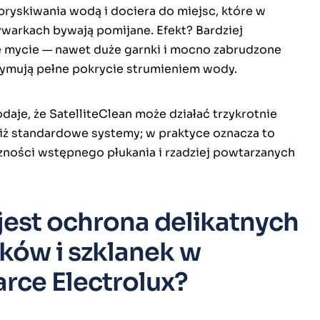
pryskiwania wodą i dociera do miejsc, które w
warkach bywają pomijane. Efekt? Bardziej
mycie — nawet duże garnki i mocno zabrudzone
zymują pełne pokrycie strumieniem wody.
aje, że SatelliteClean może działać trzykrotnie
niż standardowe systemy; w praktyce oznacza to
zności wstępnego płukania i rzadziej powtarzanych
jest ochrona delikatnych
zków i szklanek w
rce Electrolux?