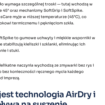
kło wymaga szczególnej troski — tutaj wchodzą w
e 45° oraz mechanizmy SoftGrip i SoftSpike.
sCare myje w niższej temperaturze (45°C), co
okowi termicznemu i pęknięciom szkła.
oftSpike to gumowe uchwyty i miękkie wsporniki w
 stabilizują kieliszki i szklanki, eliminując ich
ie i stuki.
delikatne naczynia wychodzą ze zmywarki bez rys i
to bez konieczności ręcznego mycia każdego
ed imprezą.
est technologia AirDry i
ływa na suszenie