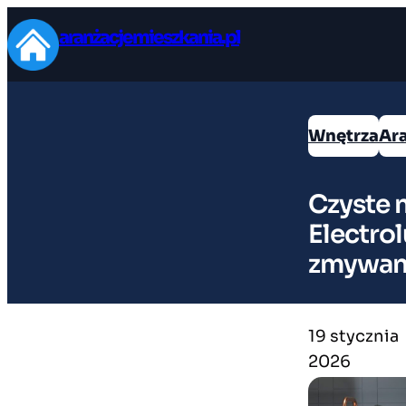
Przejdź
aranżacjemieszkania.pl
do
treści
Wnętrza
Ar
Czyste 
Electro
zmywan
19 stycznia
2026