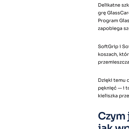
Delikatne sz
grę GlassCar
Program Glas
zapobiega sz
SoftGrip i S
koszach, które
przemieszczan
Dzięki temu 
pęknięć — i 
kieliszka prz
Czym j
jak wp