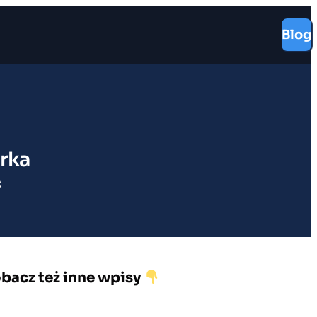
Blog
rka
ć
bacz też inne wpisy