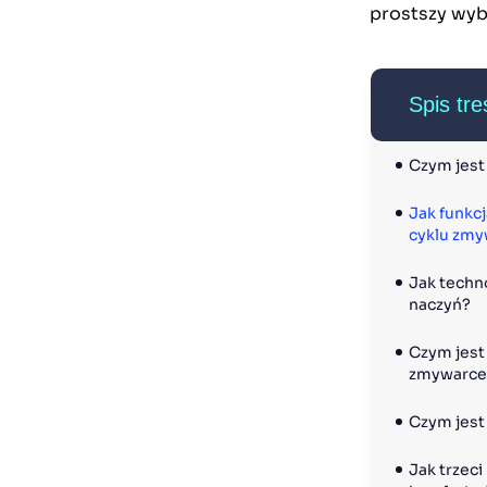
prostszy wyb
Spis tre
Czym jest 
Jak funkc
cyklu zmy
Jak techn
naczyń?
Czym jest 
zmywarce 
Czym jest 
Jak trzeci