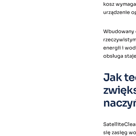
kosz wymaga 
urządzenie op
Wbudowany e
rzeczywistym
energii i wod
obsługa staje
Jak te
zwięk
naczy
SatelliteClea
się zasięg w