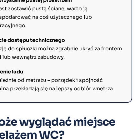
rzystanie pustej przestrzeni
st zostawić pustą ścianę, warto ją
spodarować na coś użytecznego lub
racyjnego.
cie dostępu technicznego
zję do spłuczki można zgrabnie ukryć za frontem
ki lub wewnątrz zabudowy.
enie ładu
ależnie od metrażu – porządek i spójność
lna przekładają się na lepszy odbiór wnętrza.
oże wyglądać miejsce
telażem WC?