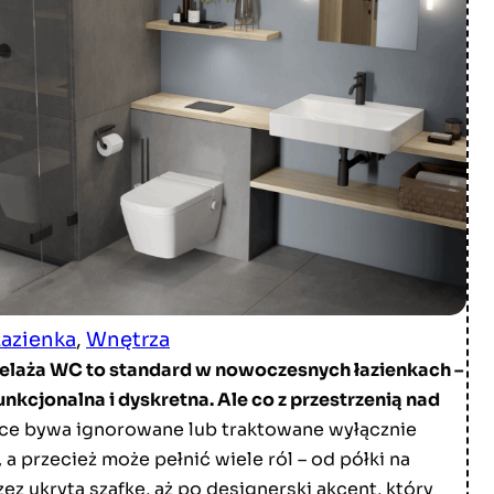
Łazienka
, 
Wnętrza
laża WC to standard w nowoczesnych łazienkach –
unkcjonalna i dyskretna. Ale co z przestrzenią nad
ce bywa ignorowane lub traktowane wyłącznie
 a przecież może pełnić wiele ról – od półki na
zez ukrytą szafkę, aż po designerski akcent, który