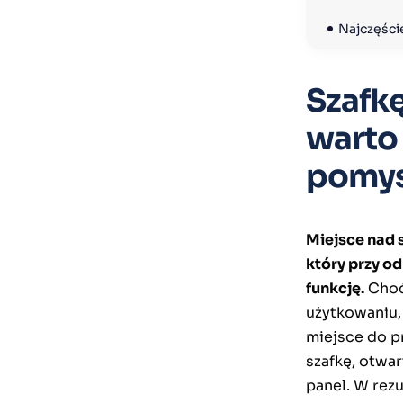
Najczęści
Szafkę
warto
pomys
Miejsce nad 
który przy o
funkcję.
Choć
użytkowaniu,
miejsce do p
szafkę, otwar
panel. W rez