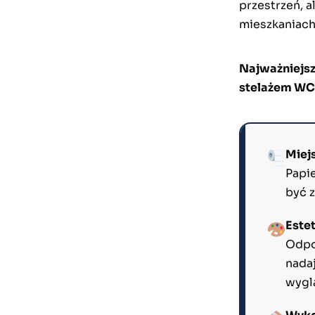
przestrzeń, a
mieszkaniach
Najważniejsz
stelażem WC
Miej
Papie
być 
Este
Odpo
nada
wygl