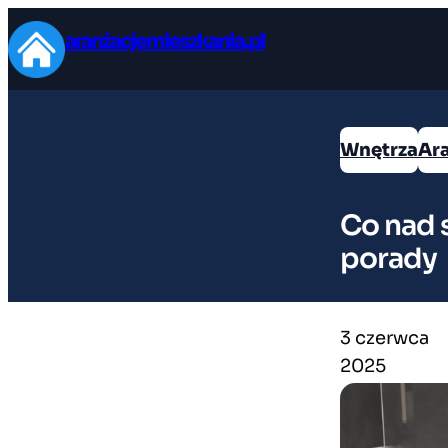
Przejdź
aranżacjemieszkania.pl
do
treści
Wnętrza
Ar
Co nad 
porady
3 czerwca
2025