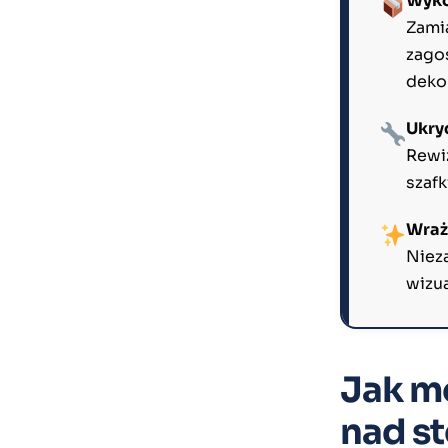
Wyko
Zamia
zago
deko
Ukry
Rewi
szaf
Wraż
Niez
wizua
Jak m
nad s