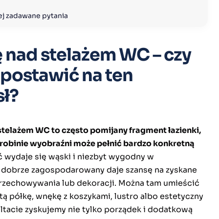
ej zadawane pytania
 nad stelażem WC – czy
 postawić na ten
ł?
stelażem WC to często pomijany fragment łazienki,
drobinie wyobraźni może pełnić bardzo konkretną
 wydaje się wąski i niezbyt wygodny w
 dobrze zagospodarowany daje szansę na zyskane
rzechowywania lub dekoracji. Można tam umieścić
tą półkę, wnękę z koszykami, lustro albo estetyczny
ultacie zyskujemy nie tylko porządek i dodatkową