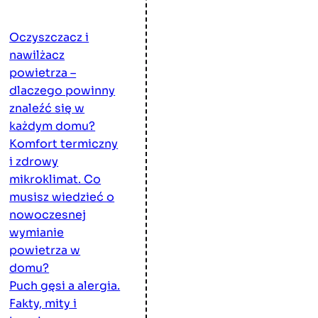
Oczyszczacz i
nawilżacz
powietrza –
dlaczego powinny
znaleźć się w
każdym domu?
Komfort termiczny
i zdrowy
mikroklimat. Co
musisz wiedzieć o
nowoczesnej
wymianie
powietrza w
domu?
Puch gęsi a alergia.
Fakty, mity i