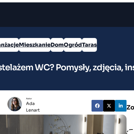
anżacje
Mieszkanie
Dom
Ogród
Taras
stelażem WC? Pomysły, zdjęcia, ins
Autor
Ada
Zo
Lenart