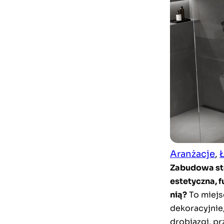
Aranżacje
, 
Zabudowa ste
estetyczna, f
nią?
To miejs
dekoracyjnie,
drobiazgi, pr