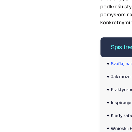
podkreśli sty
pomysłom na 
konkretnymi 
Spis tre
Szafkę na
Jak może 
Praktyczn
Inspiracj
Kiedy zab
Wnioski: 