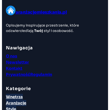
aranżacjemieszkania.pl
Opisujemy inspirujące przestrzenie, które
odzwierciedlają
Twój
styl i osobowość.
Nawigacja
O nas
Newsletter
Kontakt
Prywatność
Regulamin
Kategorie
Wnętrza
Aranżacje
Style