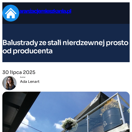
Przejdź
aranżacjemieszkania.pl
do
treści
Balustrady ze stali nierdzewnej prosto
od producenta
30 lipca 2025
Autor
Ada Lenart